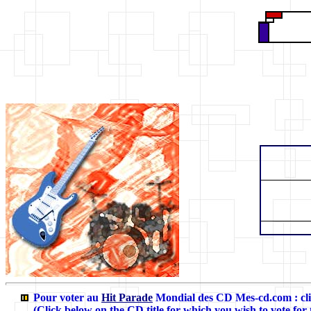
Pour voter au
Hit Parade
Mondial des CD Mes-cd.com
: c
(Click below on the CD title for which you wish to vote for