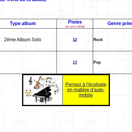
Pistes
Type album
Genre prin
clic pour détail
2ème Album Solo
12
Rock
13
Pop
Pensez à l'écologie
en matière d'auto-
mobile