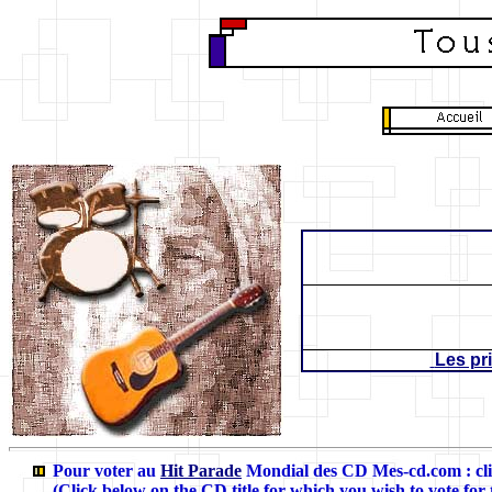
Les pr
Pour voter au
Hit Parade
Mondial des CD Mes-cd.com
: c
(Click below on the CD title for which you wish to vote for