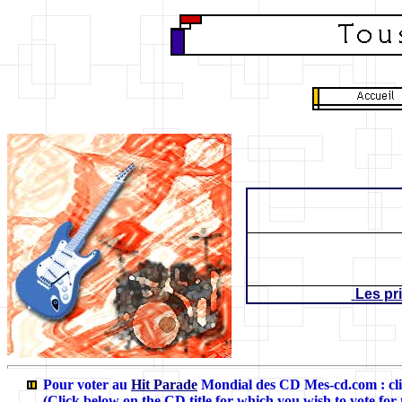
Les pr
Pour voter au
Hit Parade
Mondial des CD Mes-cd.com
: c
(Click below on the CD title for which you wish to vote for