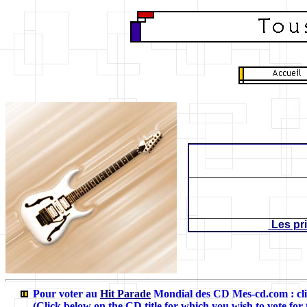
Les pr
Pour voter au
Hit Parade
Mondial des CD Mes-cd.com
: c
(Click below on the CD title for which you wish to vote for