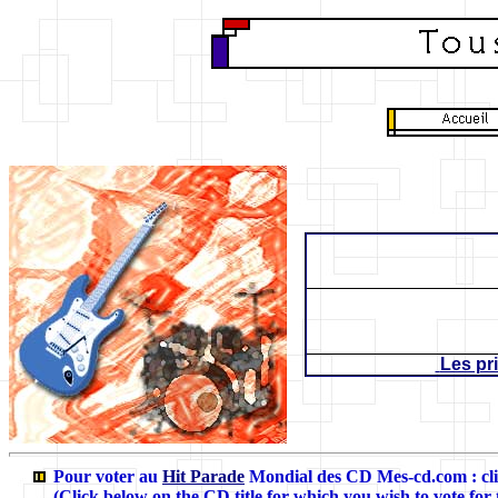
Les pr
Pour voter au
Hit Parade
Mondial des CD Mes-cd.com
: c
(Click below on the CD title for which you wish to vote for