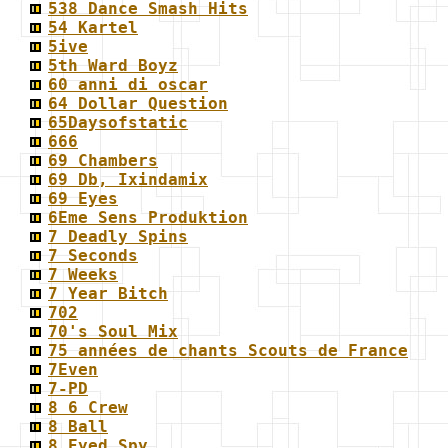
538 Dance Smash Hits
54 Kartel
5ive
5th Ward Boyz
60 anni di oscar
64 Dollar Question
65Daysofstatic
666
69 Chambers
69 Db, Ixindamix
69 Eyes
6Eme Sens Produktion
7 Deadly Spins
7 Seconds
7 Weeks
7 Year Bitch
702
70's Soul Mix
75 années de chants Scouts de France
7Even
7-PD
8 6 Crew
8 Ball
8 Eyed Spy