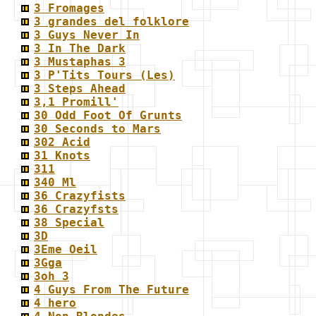
3 Fromages
3 grandes del folklore
3 Guys Never In
3 In The Dark
3 Mustaphas 3
3 P'Tits Tours (Les)
3 Steps Ahead
3,1 Promill'
30 Odd Foot Of Grunts
30 Seconds to Mars
302 Acid
31 Knots
311
340 Ml
36 Crazyfists
36 Crazyfsts
38 Special
3D
3Eme Oeil
3Gga
3oh 3
4 Guys From The Future
4 hero