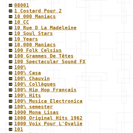
08001
1 Costard Pour 2
10 000 Maniacs
10 CC
10 Rue D La Madeleine
10 Soul Stars
10 Years
10,000 Maniacs
100 Folk Celsius
100 Grammes De Têtes
100 Spectacular Sound FX
100%
100% Casa
100% Chauvin
100% Collègues
100% Hip Hop Français
100% Hits
100% Musica Electronica
100% semester
1000 Mona Lisas
1000 Original Hits 1962
1000 Voix Pour L'Ovalie
101