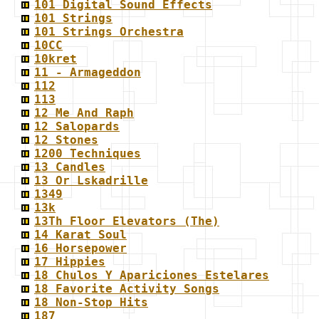
101 Digital Sound Effects
101 Strings
101 Strings Orchestra
10CC
10kret
11 - Armageddon
112
113
12 Me And Raph
12 Salopards
12 Stones
1200 Techniques
13 Candles
13 Or Lskadrille
1349
13k
13Th Floor Elevators (The)
14 Karat Soul
16 Horsepower
17 Hippies
18 Chulos Y Apariciones Estelares
18 Favorite Activity Songs
18 Non-Stop Hits
187