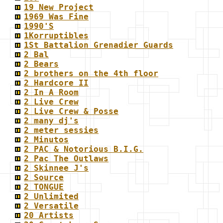
19 New Project
1969 Was Fine
1990'S
1Korruptibles
1St Battalion Grenadier Guards
2 Bal
2 Bears
2 brothers on the 4th floor
2 Hardcore II
2 In A Room
2 Live Crew
2 Live Crew & Posse
2 many dj's
2 meter sessies
2 Minutos
2 PAC & Notorious B.I.G.
2 Pac The Outlaws
2 Skinnee J's
2 Source
2 TONGUE
2 Unlimited
2 Versatile
20 Artists