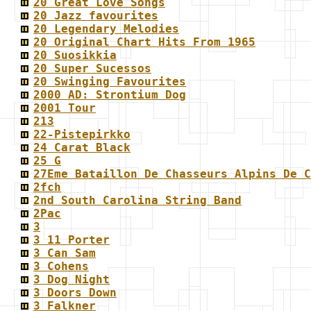
20 Great Love Songs
20 Jazz favourites
20 Legendary Melodies
20 Original Chart Hits From 1965
20 Suosikkia
20 Super Sucessos
20 Swinging Favourites
2000 AD: Strontium Dog
2001 Tour
213
22-Pistepirkko
24 Carat Black
25 G
27Eme Bataillon De Chasseurs Alpins De C
2fch
2nd South Carolina String Band
2Pac
3
3 11 Porter
3 Can Sam
3 Cohens
3 Dog Night
3 Doors Down
3 Falkner