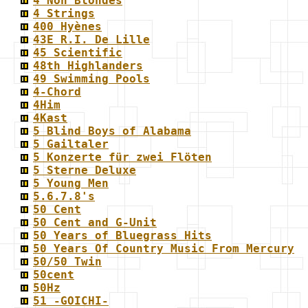
4 Non Blondes
4 Strings
400 Hyènes
43E R.I. De Lille
45 Scientific
48th Highlanders
49 Swimming Pools
4-Chord
4Him
4Kast
5 Blind Boys of Alabama
5 Gailtaler
5 Konzerte für zwei Flöten
5 Sterne Deluxe
5 Young Men
5.6.7.8's
50 Cent
50 Cent and G-Unit
50 Years of Bluegrass Hits
50 Years Of Country Music From Mercury
50/50 Twin
50cent
50Hz
51 -GOICHI-