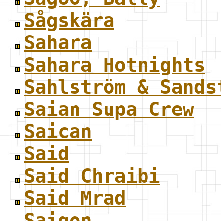
Sågskära
Sahara
Sahara Hotnights
Sahlström & Sands
Saian Supa Crew
Saican
Said
Said Chraibi
Said Mrad
Saigon